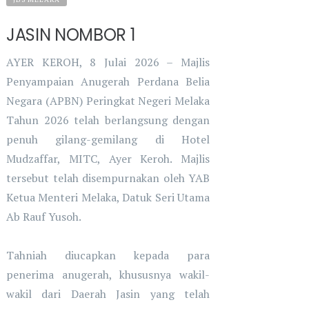
JASIN NOMBOR 1
AYER KEROH, 8 Julai 2026 – Majlis
Penyampaian Anugerah Perdana Belia
Negara (APBN) Peringkat Negeri Melaka
Tahun 2026 telah berlangsung dengan
penuh gilang-gemilang di Hotel
Mudzaffar, MITC, Ayer Keroh. Majlis
tersebut telah disempurnakan oleh YAB
Ketua Menteri Melaka, Datuk Seri Utama
Ab Rauf Yusoh.
Tahniah diucapkan kepada para
penerima anugerah, khususnya wakil-
wakil dari Daerah Jasin yang telah