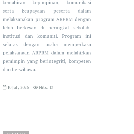
kemahiran kepimpinan, komunikasi
serta keupayaan peserta dalam
melaksanakan program ARPRM dengan
lebih berkesan di peringkat sekolah,
institusi dan komuniti. Program ini
selaras dengan usaha memperkasa
pelaksanaan ARPRM dalam melahirkan
pemimpin yang berintegriti, kompeten
dan berwibawa.
10 July 2026
Hits: 13
JBS MELAKA