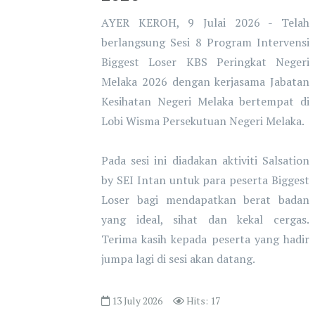
AYER KEROH, 9 Julai 2026 - Telah
berlangsung Sesi 8 Program Intervensi
Biggest Loser KBS Peringkat Negeri
Melaka 2026 dengan kerjasama Jabatan
Kesihatan Negeri Melaka bertempat di
Lobi Wisma Persekutuan Negeri Melaka.
Pada sesi ini diadakan aktiviti Salsation
by SEI Intan untuk para peserta Biggest
Loser bagi mendapatkan berat badan
yang ideal, sihat dan kekal cergas.
Terima kasih kepada peserta yang hadir
jumpa lagi di sesi akan datang.
13 July 2026
Hits: 17