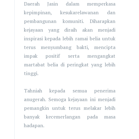
Daerah Jasin dalam memperkasa
kepimpinan, kesukarelawanan dan
pembangunan komuniti. Diharapkan
kejayaan yang diraih akan menjadi
inspirasi kepada lebih ramai belia untuk
terus menyumbang bakti, mencipta
impak positif serta mengangkat
martabat belia di peringkat yang lebih
tinggi.
Tahniah kepada semua penerima
anugerah. Semoga kejayaan ini menjadi
pemangkin untuk terus melakar lebih
banyak kecemerlangan pada masa
hadapan.