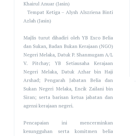
Khairul Anuar (Jasin)
Tempat Ketiga – Alysh Alszriena Binti
Azlah (Jasin)
Majlis turut dihadiri oleh YB Exco Belia
dan Sukan, Badan Bukan Kerajaan (NGO)
Negeri Melaka, Datuk P. Shanmugam A/L
V. Pitchay; YB Setiausaha Kerajaan
Negeri Melaka, Datuk Azhar bin Haji
Arshad; Pengarah Jabatan Belia dan
Sukan Negeri Melaka, Encik Zailani bin
Siran; serta barisan ketua jabatan dan
agensi kerajaan negeri.
Pencapaian ini mencerminkan
kesungguhan serta komitmen belia