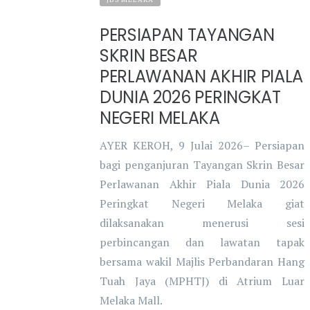
PERSIAPAN TAYANGAN
SKRIN BESAR
PERLAWANAN AKHIR PIALA
DUNIA 2026 PERINGKAT
NEGERI MELAKA
AYER KEROH, 9 Julai 2026– Persiapan
bagi penganjuran Tayangan Skrin Besar
Perlawanan Akhir Piala Dunia 2026
Peringkat Negeri Melaka giat
dilaksanakan menerusi sesi
perbincangan dan lawatan tapak
bersama wakil Majlis Perbandaran Hang
Tuah Jaya (MPHTJ) di Atrium Luar
Melaka Mall.