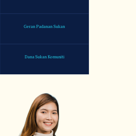
Geran Padanan Sukan
Dana Sukan Komuniti