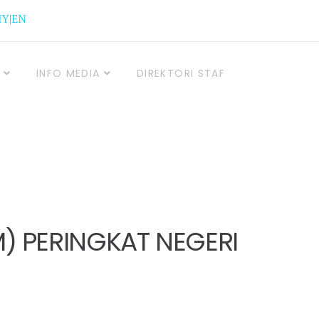
MY
|
EN
INFO MEDIA
DIREKTORI STAF
) PERINGKAT NEGERI