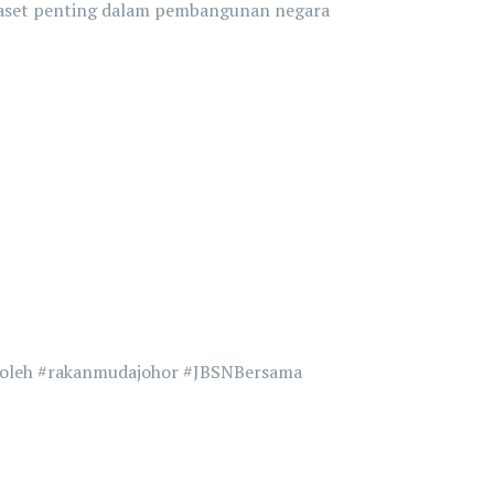
n aset penting dalam pembangunan negara
nboleh #rakanmudajohor #JBSNBersama