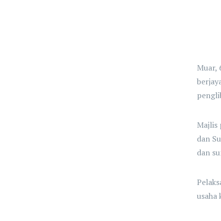
Muar, 
berjay
pengli
Majlis
dan Su
dan s
Pelaks
usaha 