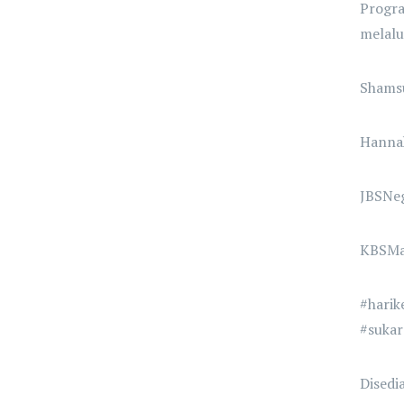
Progra
melalu
Shams
Hanna
JBSNe
KBSMa
#harik
#sukar
Disedi