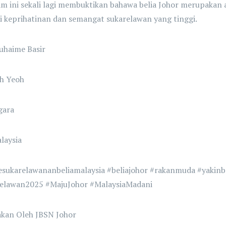
m ini sekali lagi membuktikan bahawa belia Johor merupaka
i keprihatinan dan semangat sukarelawan yang tinggi.
uhaime Basir
h Yeoh
gara
laysia
esukarelawananbeliamalaysia #beliajohor #rakanmuda #yaki
elawan2025 #MajuJohor #MalaysiaMadani
akan Oleh JBSN Johor