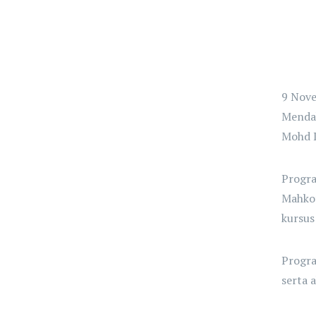
9 Nove
Mendak
Mohd D
Progra
Mahkot
kursus 
Progra
serta a