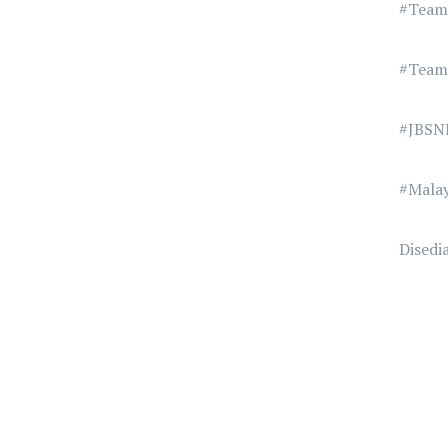
#Tea
#Team
#JBSN
#Mala
Disedi