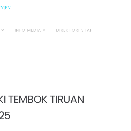
MY
|
EN
INFO MEDIA
DIREKTORI STAF
KI TEMBOK TIRUAN
25