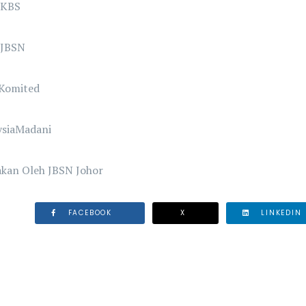
mKBS
JBSN
Komited
ysiaMadani
akan Oleh JBSN Johor
FACEBOOK
X
LINKEDIN