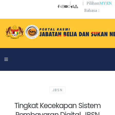
|
| Pilihan
MY
|
EN
Bahasa :
JBSN
Tingkat Kecekapan Sistem
Pembayaran Digital, JBSN