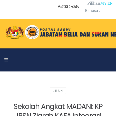
|
| Pilihan
MY
|
EN
Bahasa :
JBSN
Sekolah Angkat MADANI: KP
JBSN Ziarah KAFA Integrasi