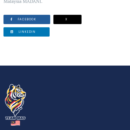
Malaysia MADANI.
FACEBOOK
X
LINKEDIN